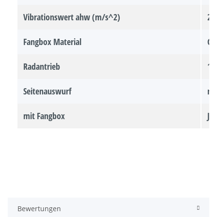
Vibrationswert ahw (m/s^2)
2.
Fangbox Material
Ge
Radantrieb
1-
Seitenauswurf
ne
mit Fangbox
Ja
Bewertungen