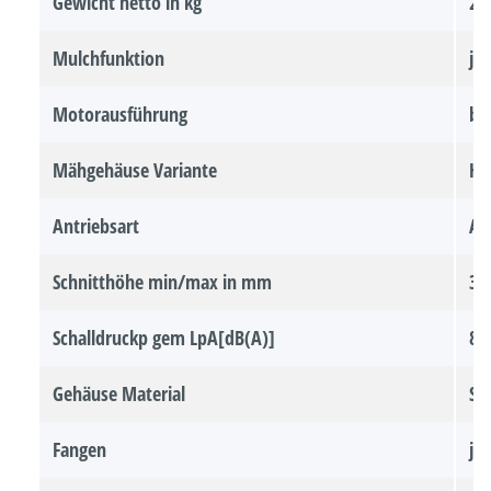
Gewicht netto in kg
28
Mulchfunktion
ja
Motorausführung
br
Mähgehäuse Variante
Hi
Antriebsart
Ak
Schnitthöhe min/max in mm
30
Schalldruckp gem LpA[dB(A)]
80
Gehäuse Material
St
Fangen
ja