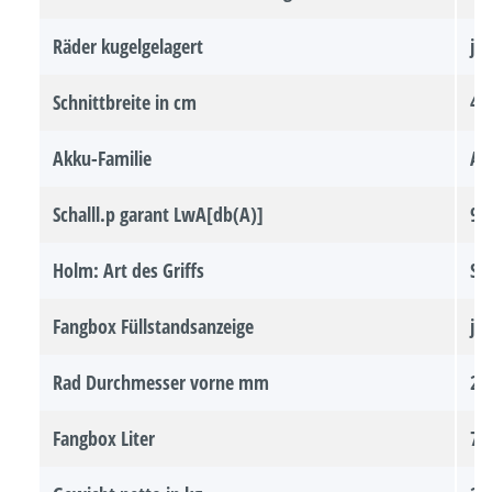
Räder kugelgelagert
ja
Schnittbreite in cm
46
Akku-Familie
AL
Schalll.p garant LwA[db(A)]
91
Holm: Art des Griffs
St
Fangbox Füllstandsanzeige
ja
Rad Durchmesser vorne mm
20
Fangbox Liter
70