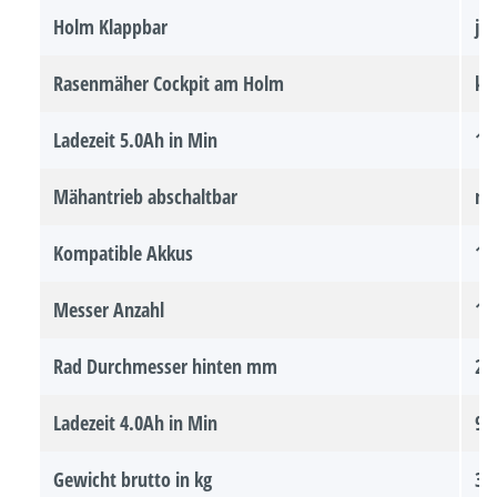
Holm Klappbar
ja
Rasenmäher Cockpit am Holm
ke
Ladezeit 5.0Ah in Min
12
Mähantrieb abschaltbar
ne
Kompatible Akkus
11
Messer Anzahl
1 
Rad Durchmesser hinten mm
28
Ladezeit 4.0Ah in Min
90
Gewicht brutto in kg
30