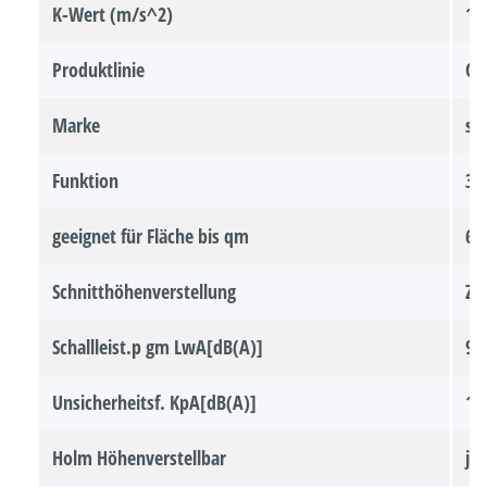
K-Wert (m/s^2)
1
Produktlinie
CO
Marke
so
Funktion
3i
geeignet für Fläche bis qm
60
Schnitthöhenverstellung
Ze
Schallleist.p gm LwA[dB(A)]
90
Unsicherheitsf. KpA[dB(A)]
1
Holm Höhenverstellbar
ja