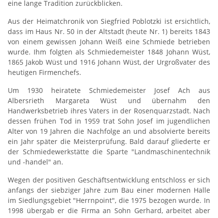
eine lange Tradition zurückblicken.
Aus der Heimatchronik von Siegfried Poblotzki ist ersichtlich,
dass im Haus Nr. 50 in der Altstadt (heute Nr. 1) bereits 1843
von einem gewissen Johann Weiß eine Schmiede betrieben
wurde. Ihm folgten als Schmiedemeister 1848 Johann Wüst,
1865 Jakob Wüst und 1916 Johann Wüst, der Urgroßvater des
heutigen Firmenchefs.
Um 1930 heiratete Schmiedemeister Josef Ach aus
Albersrieth Margareta Wüst und übernahm den
Handwerksbetrieb ihres Vaters in der Rosenquarzstadt. Nach
dessen frühen Tod in 1959 trat Sohn Josef im jugendlichen
Alter von 19 Jahren die Nachfolge an und absolvierte bereits
ein Jahr später die Meisterprüfung. Bald darauf gliederte er
der Schmiedewerkstätte die Sparte "Landmaschinentechnik
und -handel" an.
Wegen der positiven Geschäftsentwicklung entschloss er sich
anfangs der siebziger Jahre zum Bau einer modernen Halle
im Siedlungsgebiet "Herrnpoint", die 1975 bezogen wurde. In
1998 übergab er die Firma an Sohn Gerhard, arbeitet aber