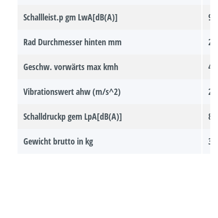
Schallleist.p gm LwA[dB(A)]
90
Rad Durchmesser hinten mm
28
Geschw. vorwärts max kmh
4 
Vibrationswert ahw (m/s^2)
2.
Schalldruckp gem LpA[dB(A)]
80
Gewicht brutto in kg
35