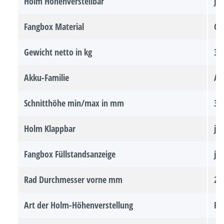
Holm Höhenverstellbar
ja
Fangbox Material
Ge
Gewicht netto in kg
32
Akku-Familie
AL
Schnitthöhe min/max in mm
30
Holm Klappbar
ja
Fangbox Füllstandsanzeige
ja
Rad Durchmesser vorne mm
20
Art der Holm-Höhenverstellung
Pr