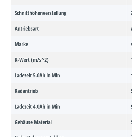
Schnitthöhenverstellung
Ze
Antriebsart
Ak
Marke
so
K-Wert (m/s^2)
1
Ladezeit 5.0Ah in Min
12
Radantrieb
St
Ladezeit 4.0Ah in Min
90
Gehäuse Material
St