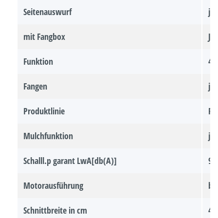
Seitenauswurf
ja
mit Fangbox
Ja
Funktion
4i
Fangen
ja
Produktlinie
PR
Mulchfunktion
ja
Schalll.p garant LwA[db(A)]
91
Motorausführung
br
Schnittbreite in cm
46