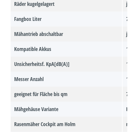
Räder kugelgelagert
ja
Fangbox Liter
70
Mähantrieb abschaltbar
ja
Kompatible Akkus
11
Unsicherheitsf. KpA[dB(A)]
1
Messer Anzahl
1 
geeignet für Fläche bis qm
70
Mähgehäuse Variante
Hi
Rasenmäher Cockpit am Holm
mi