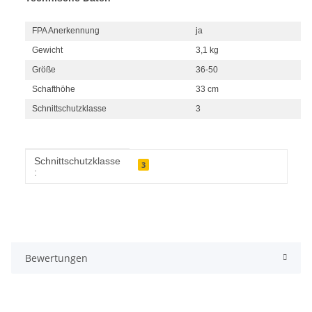
FPA Anerkennung
ja
Gewicht
3,1 kg
Größe
36-50
Schafthöhe
33 cm
Schnittschutzklasse
3
Produkteigenschaft
Wert
Schnittschutzklasse
3
:
Bewertungen