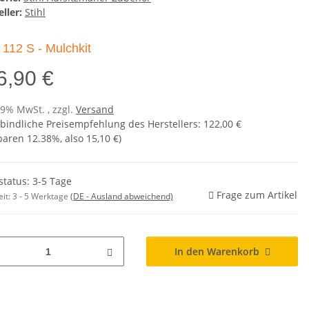
ller:
Stihl
112 S - Mulchkit
6,90 €
19% MwSt. , zzgl.
Versand
bindliche Preisempfehlung des Herstellers
:
122,00 €
sparen
12.38%
, also
15,10 €
)
status: 3-5 Tage
Frage zum Artikel
eit:
3 - 5 Werktage
(DE - Ausland abweichend)
In den Warenkorb