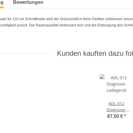
ng
Bewertungen
atz für 110 cm Schnittbreite wird der Grünschnitt in feine Partikel zerkleinert, bev
uchtigkeit zurück. Die Rasenqualität verbessert sich und die Entsorgung des Schnitt
Kunden kauften dazu fol
ADL 012
Diagnose-
Ladegerät
87,50 €
*