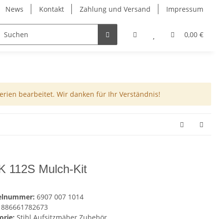
News
Kontakt
Zahlung und Versand
Impressum
0,00 €
rien bearbeitet. Wir danken für Ihr Verständnis!
 112S Mulch-Kit
kelnummer:
6907 007 1014
886661782673
orie:
Stihl Aufsitzmäher Zubehör