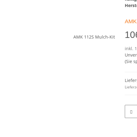
Herste
AMK 
10
inkl. 
Unver
(Sie 
Liefer
Lieferz
terkarten anzeigen