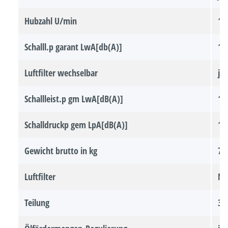
Hubzahl U/min
12
Schalll.p garant LwA[db(A)]
11
Luftfilter wechselbar
ja
Schallleist.p gm LwA[dB(A)]
10
Schalldruckp gem LpA[dB(A)]
10
Gewicht brutto in kg
7 
Luftfilter
Ny
Teilung
3/