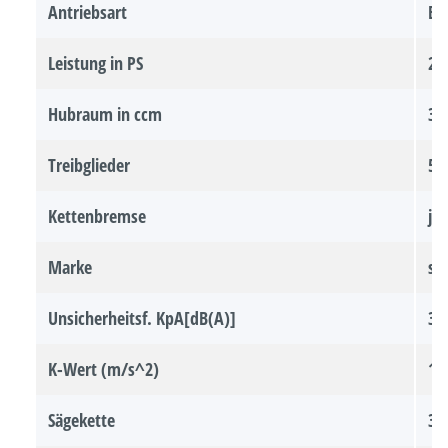
Antriebsart
Be
Leistung in PS
2 
Hubraum in ccm
35
Treibglieder
53 
Kettenbremse
ja
Marke
so
Unsicherheitsf. KpA[dB(A)]
3
K-Wert (m/s^2)
1
Sägekette
3/