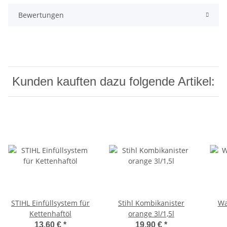
Bewertungen
Kunden kauften dazu folgende Artikel:
STIHL Einfüllsystem für
Stihl Kombikanister
Wa
Kettenhaftöl
orange 3l/1,5l
13,60 €
*
19,90 €
*