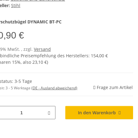
ller:
Stihl
schutzbügel DYNAMIC BT-PC
0,90 €
19% MwSt. , zzgl.
Versand
bindliche Preisempfehlung des Herstellers
:
154,00 €
sparen
15%
, also
23,10 €
)
status: 3-5 Tage
Frage zum Artikel
eit:
3 - 5 Werktage
(DE - Ausland abweichend)
In den Warenkorb