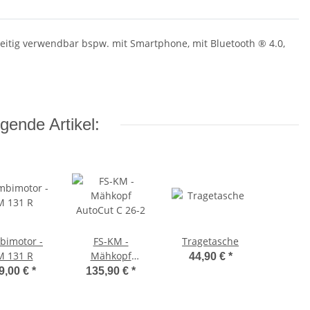
seitig verwendbar bspw. mit Smartphone, mit Bluetooth ® 4.0,
gende Artikel:
bimotor -
FS-KM -
Tragetasche
M 131 R
Mähkopf
44,90 €
*
AutoCut C 26-2
9,00 €
*
135,90 €
*