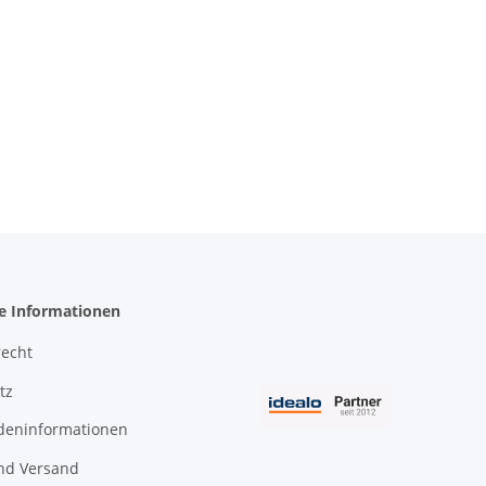
he Informationen
recht
tz
deninformationen
nd Versand