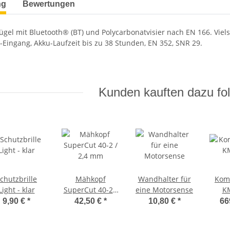
ng
Bewertungen
gel mit Bluetooth® (BT) und Polycarbonatvisier nach EN 166. Viel
-Eingang, Akku-Laufzeit bis zu 38 Stunden, EN 352, SNR 29.
Kunden kauften dazu fol
chutzbrille
Mähkopf
Wandhalter für
Kom
Light - klar
SuperCut 40-2 /
eine Motorsense
K
2,4 mm
9,90 €
*
42,50 €
*
10,80 €
*
66