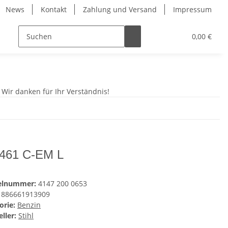
News
Kontakt
Zahlung und Versand
Impressum
0,00 €
 Wir danken für Ihr Verständnis!
461 C-EM L
kelnummer:
4147 200 0653
886661913909
orie:
Benzin
ller:
Stihl