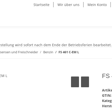
Startseite
Wir über uns
Mein Konto
stellung wird sofort nach dem Ende der Betriebsferien bearbeitet.
rsensen und Freischneider
Benzin
FS 461 C-EM L
FS 
Arti
GTIN:
Kateg
Herste