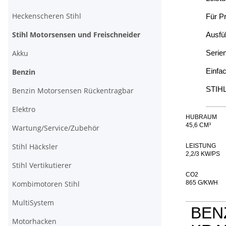
Heckenscheren Stihl
Für P
Stihl Motorsensen und Freischneider
Ausfü
Akku
Serie
Einfa
Benzin
STIHL 
Benzin Motorsensen Rückentragbar
Elektro
HUBRAUM
45,6 CM³
Wartung/Service/Zubehör
Stihl Häcksler
LEISTUNG
2,2/3 KW/PS
Stihl Vertikutierer
CO2
Kombimotoren Stihl
865 G/KWH
MultiSystem
BEN
Motorhacken