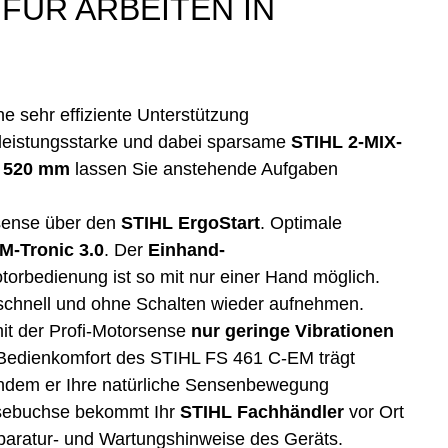
FÜR ARBEITEN IN
 sehr effiziente Unterstützung
leistungsstarke und dabei sparsame
STIHL 2-MIX-
n 520 mm
lassen Sie anstehende Aufgaben
rsense über den
STIHL ErgoStart
. Optimale
M-Tronic 3.0
. Der
Einhand-
otorbedienung ist so mit nur einer Hand möglich.
 schnell und ohne Schalten wieder aufnehmen.
it der Profi-Motorsense
nur geringe Vibrationen
Bedienkomfort des STIHL FS 461 C-EM trägt
indem er Ihre natürliche Sensenbewegung
osebuchse bekommt Ihr
STIHL Fachhändler
vor Ort
paratur- und Wartungshinweise des Geräts.