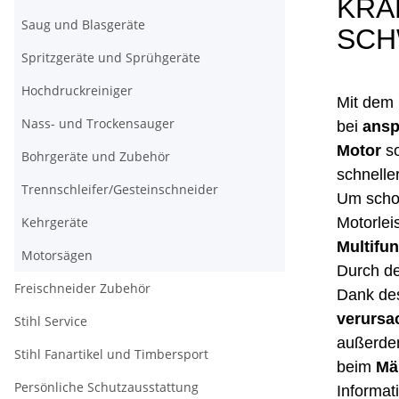
KRA
Saug und Blasgeräte
SCH
Spritzgeräte und Sprühgeräte
Hochdruckreiniger
Mit dem 
Nass- und Trockensauger
bei
ansp
Motor
so
Bohrgeräte und Zubehör
schnelle
Trennschleifer/Gesteinschneider
Um scho
Kehrgeräte
Motorlei
Multifun
Motorsägen
Durch d
Freischneider Zubehör
Dank de
verursa
Stihl Service
außerde
Stihl Fanartikel und Timbersport
beim
Mä
Persönliche Schutzausstattung
Informat