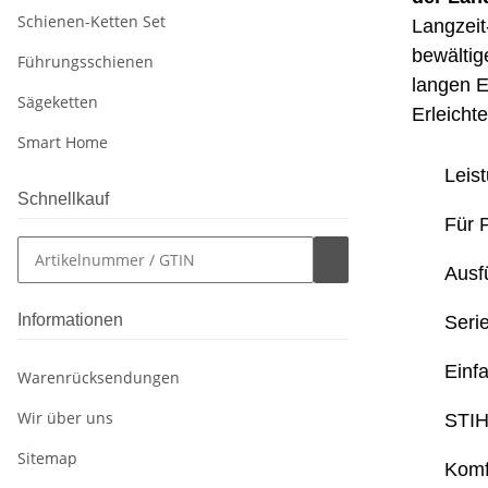
Schienen-Ketten Set
Langzeit
bewältig
Führungsschienen
langen E
Sägeketten
Erleicht
Smart Home
Leis
Schnellkauf
Für 
Ausf
Informationen
Seri
Einf
Warenrücksendungen
Wir über uns
STIH
Sitemap
Komf