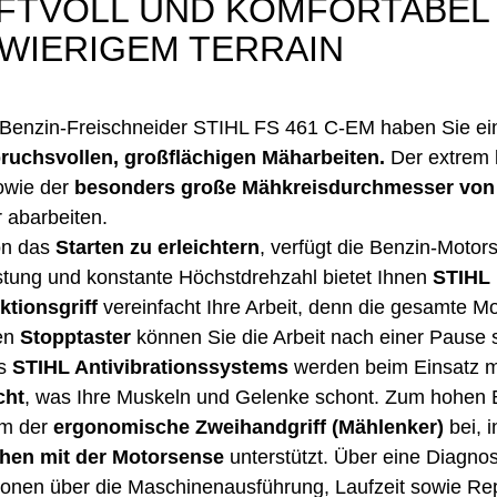
FTVOLL UND KOMFORTABEL 
WIERIGEM TERRAIN
Benzin-Freischneider STIHL FS 461 C-EM haben Sie eine
ruchsvollen, großflächigen
Mäharbeiten.
Der extrem 
wie der
besonders große Mähkreisdurchmesser vo
r abarbeiten.
n das
Starten
zu erleichtern
, verfügt die Benzin-Moto
stung und konstante Höchstdrehzahl bietet Ihnen
STIHL 
ktionsgriff
vereinfacht Ihre Arbeit, denn die gesamte M
en
Stopptaster
können Sie die Arbeit nach einer Pause
s
STIHL Antivibrationssystems
werden beim Einsatz m
cht
, was Ihre Muskeln und Gelenke schont. Zum hohen 
m der
ergonomische Zweihandgriff (Mählenker)
bei, 
hen mit der Motorsense
unterstützt. Über eine Diagn
ionen über die Maschinenausführung, Laufzeit sowie Re