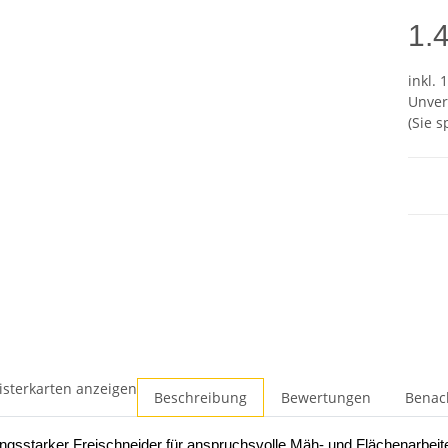
1.
inkl. 
Unver
(Sie 
isterkarten anzeigen
Beschreibung
Bewertungen
Benac
ungsstarker Freischneider für anspruchsvolle Mäh- und Flächenarbeit