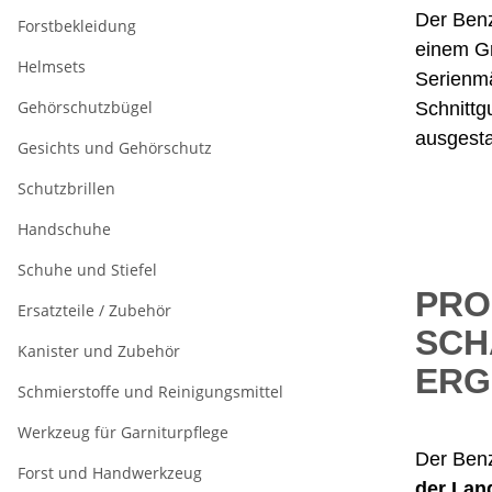
Der Benz
Forstbekleidung
einem Gr
Helmsets
Serienmä
Gehörschutzbügel
Schnittg
ausgesta
Gesichts und Gehörschutz
Schutzbrillen
Handschuhe
Schuhe und Stiefel
PRO
Ersatzteile / Zubehör
SCH
Kanister und Zubehör
ERG
Schmierstoffe und Reinigungsmittel
Werkzeug für Garniturpflege
Der Benz
Forst und Handwerkzeug
der
Land