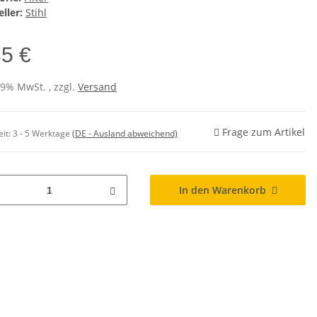
ller:
Stihl
85 €
19% MwSt. , zzgl.
Versand
Frage zum Artikel
eit:
3 - 5 Werktage
(DE - Ausland abweichend)
In den Warenkorb