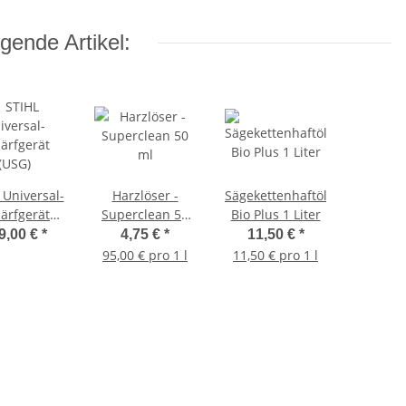
gende Artikel:
 Universal-
Harzlöser -
Sägekettenhaftöl
ärfgerät
Superclean 50
Bio Plus 1 Liter
(USG)
ml
9,00 €
*
4,75 €
*
11,50 €
*
95,00 € pro 1 l
11,50 € pro 1 l