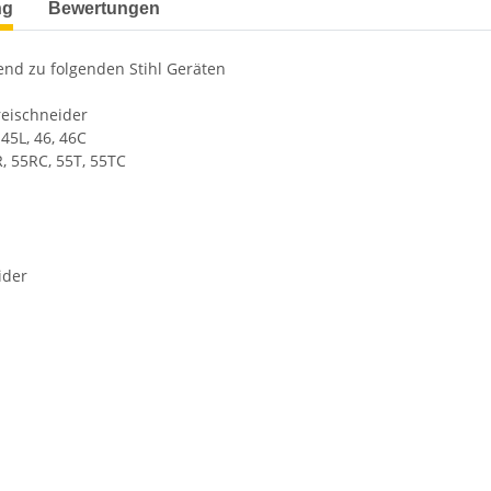
ng
Bewertungen
send zu folgenden Stihl Geräten
eischneider
 45L, 46, 46C
R, 55RC, 55T, 55TC
ider