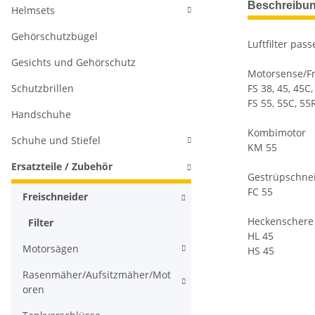
Beschreibu
Helmsets
Gehörschutzbügel
Luftfilter pas
Gesichts und Gehörschutz
Motorsense/Fr
Schutzbrillen
FS 38, 45, 45C,
FS 55, 55C, 55
Handschuhe
Kombimotor
Schuhe und Stiefel
KM 55
Ersatzteile / Zubehör
Gestrüpschne
FC 55
Freischneider
Heckenschere
Filter
HL 45
Motorsägen
HS 45
Rasenmäher/Aufsitzmäher/Mot
oren