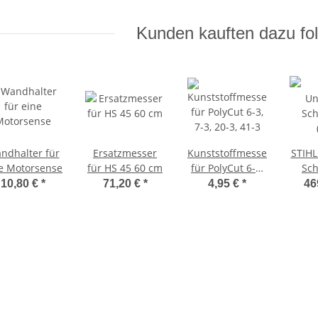
Kunden kauften dazu fol
ndhalter für
Ersatzmesser
Kunststoffmesser
STIHL
e Motorsense
für HS 45 60 cm
für PolyCut 6-3,
Sch
7-3, 20-3, 41-3
10,80 €
*
71,20 €
*
4,95 €
*
46