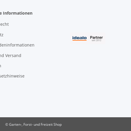
he Informationen
recht
tz
deninformationen
nd Versand
m
setzhinweise
© Garten-, Forst- und Freizeit Shop