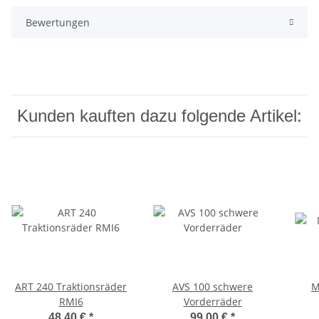
Bewertungen
Kunden kauften dazu folgende Artikel:
ART 240 Traktionsräder
AVS 100 schwere
M
RMI6
Vorderräder
48,40 €
*
99,00 €
*