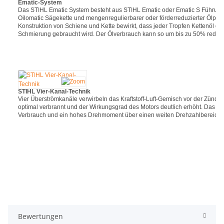
Ematic-System
Das STIHL Ematic System besteht aus STIHL Ematic oder Ematic S Führun
Oilomatic Sägekette und mengenregulierbarer oder förderreduzierter Ölpum
Konstruktion von Schiene und Kette bewirkt, dass jeder Tropfen Kettenöl dor
Schmierung gebraucht wird. Der Ölverbrauch kann so um bis zu 50% reduzi
STIHL Vier-Kanal-Technik
Vier Überströmkanäle verwirbeln das Kraftstoff-Luft-Gemisch vor der Zündung
optimal verbrannt und der Wirkungsgrad des Motors deutlich erhöht. Das Er
Verbrauch und ein hohes Drehmoment über einen weiten Drehzahlbereich. 
Bewertungen