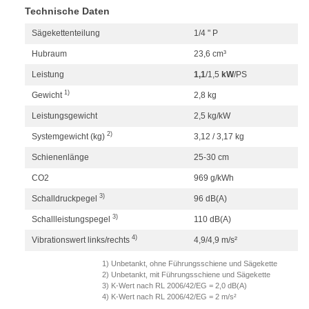
Technische Daten
Sägekettenteilung
1/4 " P
Hubraum
23,6 cm³
Leistung
1,1
/
1,5
kW
/
PS
1)
Gewicht
2,8 kg
Leistungsgewicht
2,5 kg/kW
2)
Systemgewicht (kg)
3,12 / 3,17 kg
Schienenlänge
25-30 cm
CO2
969 g/kWh
3)
Schalldruckpegel
96 dB(A)
3)
Schallleistungspegel
110 dB(A)
4)
Vibrationswert links/rechts
4,9/4,9 m/s²
1) Unbetankt, ohne Führungsschiene und Sägekette
2) Unbetankt, mit Führungsschiene und Sägekette
3) K-Wert nach RL 2006/42/EG = 2,0 dB(A)
4) K-Wert nach RL 2006/42/EG = 2 m/s²