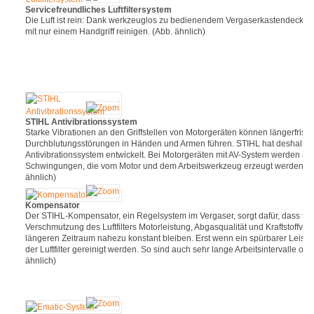
Servicefreundliches Luftfiltersystem
Die Luft ist rein: Dank werkzeuglos zu bedienendem Vergaserkastendeckel k
mit nur einem Handgriff reinigen. (Abb. ähnlich)
STIHL Antivibrationssystem
Starke Vibrationen an den Griffstellen von Motorgeräten können längerfristi
Durchblutungsstörungen in Händen und Armen führen. STIHL hat deshalb e
Antivibrationssystem entwickelt. Bei Motorgeräten mit AV-System werden an d
Schwingungen, die vom Motor und dem Arbeitswerkzeug erzeugt werden, deut
ähnlich)
Kompensator
Der STIHL-Kompensator, ein Regelsystem im Vergaser, sorgt dafür, dass tr
Verschmutzung des Luftfilters Motorleistung, Abgasqualität und Kraftstoffve
längeren Zeitraum nahezu konstant bleiben. Erst wenn ein spürbarer Leistung
der Luftfilter gereinigt werden. So sind auch sehr lange Arbeitsintervalle o
ähnlich)