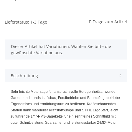
Frage zum Artikel
Lieferstatus: 1-3 Tage
x
Dieser Artikel hat Variationen. Wählen Sie bitte die
gewünschte Variation aus.
Beschreibung
Sehr leichte Motorsäge für anspruchsvolle Gelegenheitsanwender,
Garten- und Landschaftsbau, Forstbetriebe und Baumpflegebetriebe.
Ergonomisch und ermüdungsarm zu bedienen. Kräfteschonendes
Starten dank manueller Kraftstoffpumpe und STIHL ErgoStart, leicht
zu führende 1/4"-PM3-Sägekette für ein sehr feines Schnittbild mit
guter Schnittleistung. Sparsamer und leistungsstarker 2-MIX-Motor.