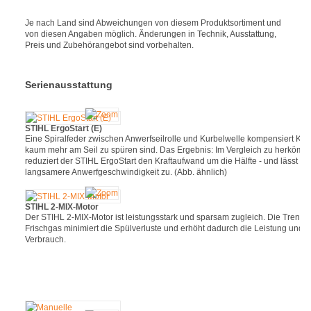
Je nach Land sind Abweichungen von diesem Produktsortiment und
von diesen Angaben möglich. Änderungen in Technik, Ausstattung,
Preis und Zubehörangebot sind vorbehalten.
Serienausstattung
STIHL ErgoStart (E)
Eine Spiralfeder zwischen Anwerfseilrolle und Kurbelwelle kompensiert Kraf
kaum mehr am Seil zu spüren sind. Das Ergebnis: Im Vergleich zu herkömml
reduziert der STIHL ErgoStart den Kraftaufwand um die Hälfte - und lässt ei
langsamere Anwerfgeschwindigkeit zu. (Abb. ähnlich)
STIHL 2-MIX-Motor
Der STIHL 2-MIX-Motor ist leistungsstark und sparsam zugleich. Die Trenn
Frischgas minimiert die Spülverluste und erhöht dadurch die Leistung und re
Verbrauch.