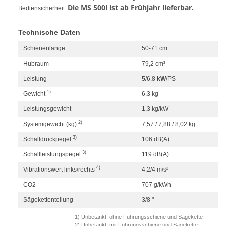
Die MS 500i ist ab Frühjahr lieferbar.
Bediensicherheit.
Technische Daten
Schienenlänge
50-71 cm
Hubraum
79,2 cm³
Leistung
5
/
6,8
kW
/
PS
1)
Gewicht
6,3 kg
Leistungsgewicht
1,3 kg/kW
2)
Systemgewicht (kg)
7,57 / 7,88 / 8,02 kg
3)
Schalldruckpegel
106 dB(A)
3)
Schallleistungspegel
119 dB(A)
4)
Vibrationswert links/rechts
4,2/4 m/s²
CO2
707 g/kWh
Sägekettenteilung
3/8 "
1) Unbetankt, ohne Führungsschiene und Sägekette
2) Unbetankt, mit Führungsschiene und Sägekette