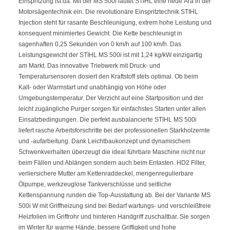
Einspritzung ist da. Mit der MS 500i läutet STIHL eine neue Ära in der
Motorsägentechnik ein. Die revolutionäre Einspritztechnik STIHL
Injection steht für rasante Beschleunigung, extrem hohe Leistung und
konsequent minimiertes Gewicht. Die Kette beschleunigt in
sagenhaften 0,25 Sekunden von 0 km/h auf 100 km/h. Das
Leistungsgewicht der STIHL MS 500i ist mit 1,24 kg/kW einzigartig
am Markt. Das innovative Triebwerk mit Druck- und
Temperatursensoren dosiert den Kraftstoff stets optimal. Ob beim
Kalt- oder Warmstart und unabhängig von Höhe oder
Umgebungstemperatur. Der Verzicht auf eine Startposition und der
leicht zugängliche Purger sorgen für einfachstes Starten unter allen
Einsatzbedingungen. Die perfekt ausbalancierte STIHL MS 500i
liefert rasche Arbeitsforschritte bei der professionellen Starkholzernte
und -aufarbeitung. Dank Leichtbaukonzept und dynamischem
Schwenkverhalten überzeugt die ideal führbare Maschine nicht nur
beim Fällen und Ablängen sondern auch beim Entasten. HD2 Filter,
verliersichere Mutter am Kettenraddeckel, mengenregulierbare
Ölpumpe, werkzeuglose Tankverschlüsse und seitliche
Kettenspannung runden die Top-Ausstattung ab. Bei der Variante MS
500i W mit Griffheizung sind bei Bedarf wartungs- und verschleißfreie
Heizfolien im Griffrohr und hinteren Handgriff zuschaltbar. Sie sorgen
im Winter für warme Hände, bessere Griffigkeit und hohe