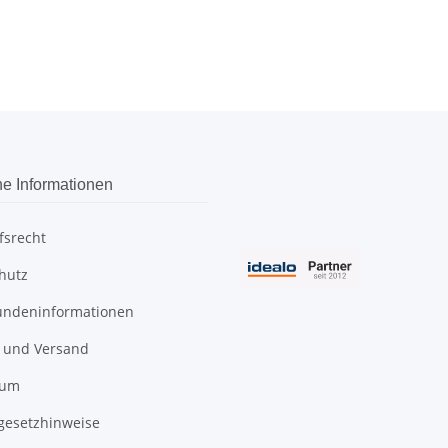
he Informationen
fsrecht
hutz
undeninformationen
 und Versand
sum
egesetzhinweise