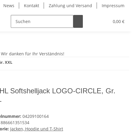
News
Kontakt
Zahlung und Versand
Impressum
0,00 €
 Wir danken für Ihr Verständnis!
Gr. XXL
HL Softshelljack LOGO-CIRCLE, Gr.
L
kelnummer:
04209100164
886661351534
orie:
Jacken, Hoodie und T-Shirt