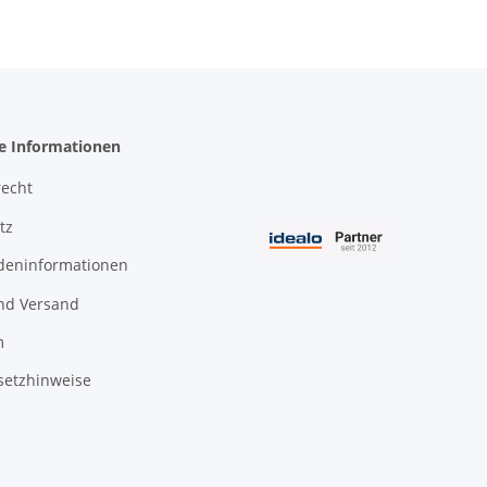
he Informationen
recht
tz
deninformationen
nd Versand
m
setzhinweise