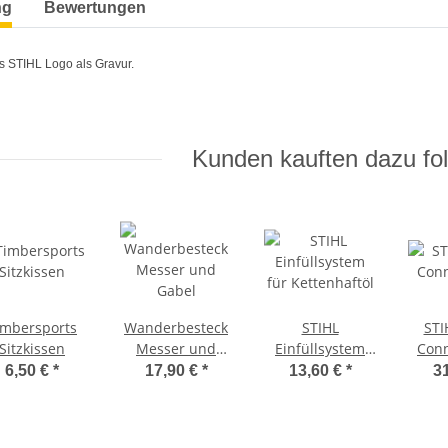
ng
Bewertungen
les STIHL Logo als Gravur.
Kunden kauften dazu fol
imbersports
Wanderbesteck
STIHL
STI
Sitzkissen
Messer und
Einfüllsystem
Conn
Gabel
für Kettenhaftöl
6,50 €
*
17,90 €
*
13,60 €
*
3