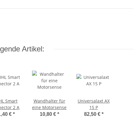
gende Artikel:
HL Smart
Wandhalter für
Universalaxt AX
ector 2 A
eine Motorsense
15 P
1,40 €
*
10,80 €
*
82,50 €
*