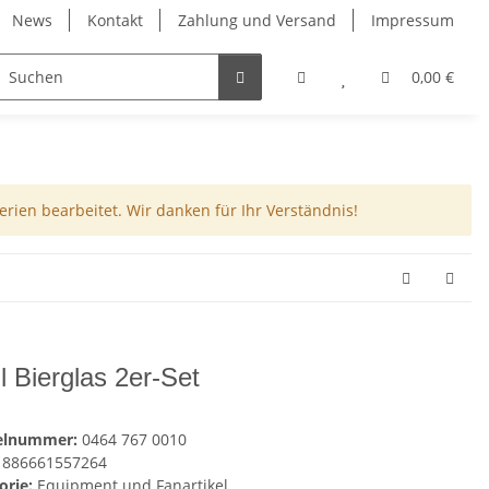
News
Kontakt
Zahlung und Versand
Impressum
0,00 €
rien bearbeitet. Wir danken für Ihr Verständnis!
hl Bierglas 2er-Set
kelnummer:
0464 767 0010
886661557264
orie:
Equipment und Fanartikel