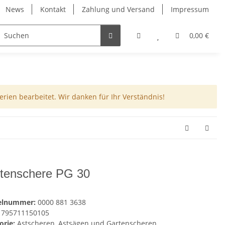
News
Kontakt
Zahlung und Versand
Impressum
0,00 €
rien bearbeitet. Wir danken für Ihr Verständnis!
tenschere PG 30
kelnummer:
0000 881 3638
795711150105
orie:
Astscheren, Astsägen und Gartenscheren