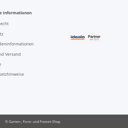
he Informationen
recht
tz
deninformationen
nd Versand
m
setzhinweise
© Garten-, Forst- und Freizeit Shop