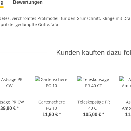
ng
Bewertungen
etes, verchromtes Profimodell für den Grünschnitt. Klinge mit Drah
ritzte, gedämpfte Griffe. \n\n
Kunden kauften dazu fol
tsäge PR CW
Gartenschere
Teleskopsäge PR
As
PG 10
40 CT
Amb
39,80 €
*
11,80 €
*
105,00 €
*
11