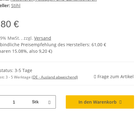
ller:
Stihl
,80 €
19% MwSt. , zzgl.
Versand
bindliche Preisempfehlung des Herstellers
:
61,00 €
sparen
15.08%
, also
9,20 €
)
status: 3-5 Tage
Frage zum Artikel
eit:
3 - 5 Werktage
(DE - Ausland abweichend)
In den Warenkorb
Stk