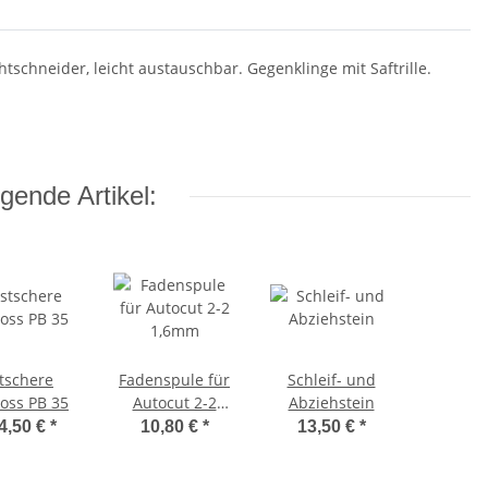
tschneider, leicht austauschbar. Gegenklinge mit Saftrille.
gende Artikel:
tschere
Fadenspule für
Schleif- und
oss PB 35
Autocut 2-2
Abziehstein
1,6mm
4,50 €
*
10,80 €
*
13,50 €
*