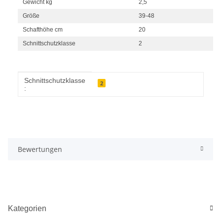
Gewicht kg
2,5
Größe
39-48
Schafthöhe cm
20
Schnittschutzklasse
2
Produkteigenschaft
Wert
Schnittschutzklasse
2
:
Bewertungen
Kategorien