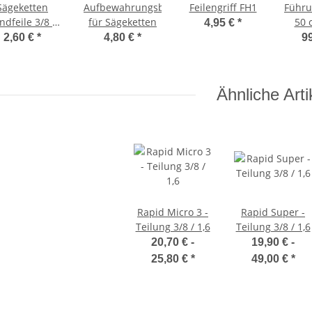
Sägeketten
Aufbewahrungsbox
Feilengriff FH1
Führu
dfeile 3/8 ø
für Sägeketten
50 
4,95 €
*
,2 x 200 mm
2,60 €
*
4,80 €
*
9
Ähnliche Arti
Rapid Micro 3 -
Rapid Super -
Teilung 3/8 / 1,6
Teilung 3/8 / 1,6
20,70 € -
19,90 € -
25,80 €
*
49,00 €
*