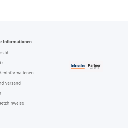
he Informationen
recht
tz
deninformationen
nd Versand
m
setzhinweise