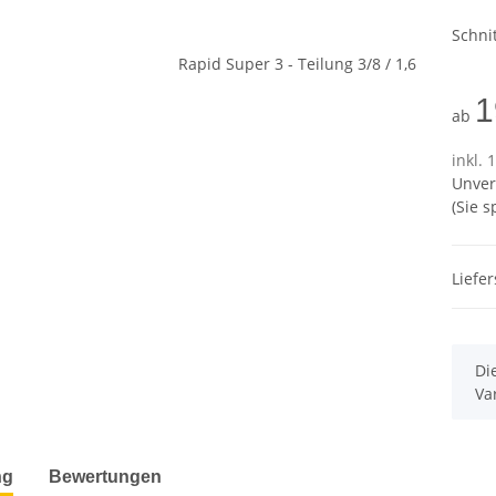
Schni
1
ab
inkl. 
Unver
(Sie 
Liefer
x
Di
Va
terkarten anzeigen
ng
Bewertungen