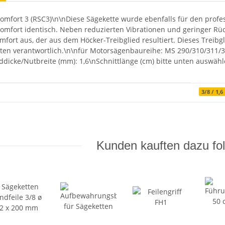
omfort 3 (RSC3)\n\nDiese Sägekette wurde ebenfalls für den profess
omfort identisch. Neben reduzierten Vibrationen und geringer Rü
fort aus, der aus dem Höcker-Treibglied resultiert. Dieses Treibg
ten verantwortlich.\n\nfür Motorsägenbaureihe: MS 290/310/311/34
eddicke/Nutbreite (mm): 1,6\nSchnittlänge (cm) bitte unten auswäh
enschaft
3/8 / 1,6
Kunden kauften dazu fol