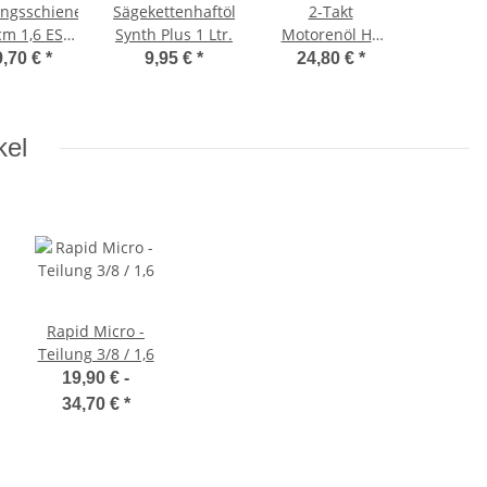
ngsschiene
Sägekettenhaftöl
2-Takt
cm 1,6 ES
Synth Plus 1 Ltr.
Motorenöl HP
Light
Ultra 1 Ltr.
9,70 €
*
9,95 €
*
24,80 €
*
Dosierflasche
kel
Rapid Micro -
Teilung 3/8 / 1,6
19,90 € -
34,70 €
*