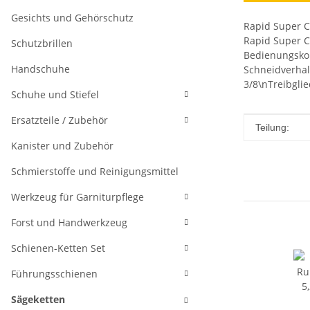
Gesichts und Gehörschutz
Rapid Super C
Rapid Super C
Schutzbrillen
Bedienungskom
Handschuhe
Schneidverhal
3/8\nTreibgli
Schuhe und Stiefel
Ersatzteile / Zubehör
Produkteig
Wert
Teilung:
Kanister und Zubehör
Schmierstoffe und Reinigungsmittel
Werkzeug für Garniturpflege
Forst und Handwerkzeug
Schienen-Ketten Set
Führungsschienen
Sägeketten