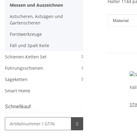
Halter 1144 p
Messen und Auszeichnen
Astscheren, Astsägen und
Produkteig
Wert
Material:
Gartenscheren
Forstwerkzeuge
Fäll und Spalt Keile
Schienen-Ketten Set
Führungsschienen
Sägeketten
Smart Home
STI
Schnellkauf
Fäl
und
fü