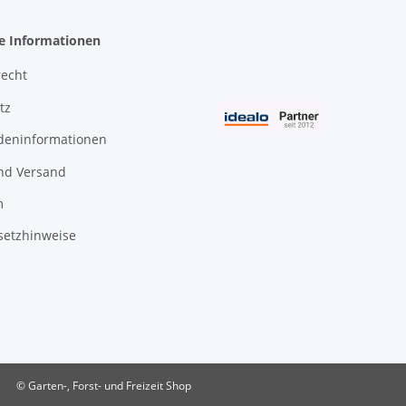
he Informationen
recht
tz
deninformationen
nd Versand
m
setzhinweise
© Garten-, Forst- und Freizeit Shop