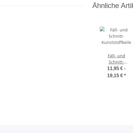
Ähnliche Arti
Fäll- und
Schnitt-
Kunststoffkeile
11,95 € -
19,15 €
*