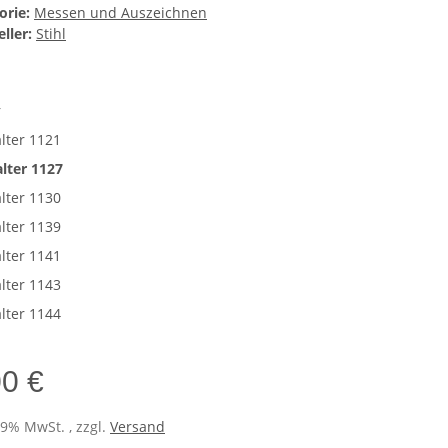
orie:
Messen und Auszeichnen
ller:
Stihl
r
lter 1121
lter 1127
lter 1130
lter 1139
lter 1141
lter 1143
lter 1144
00 €
19% MwSt. , zzgl.
Versand