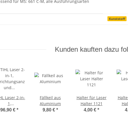
assend für MS: 661 C-M, alle Ausführungsarten
enschaft
Kunststoff
Kunden kauften dazu fol
HL Laser 2-in-
Fällkeil aus
Halter für Laser
Halte
1,
Aluminium
Halter 1121
Hal
lrichtungsanzeiger
96,90 €
*
9,80 €
*
4,00 €
*
4
 Ablänghilfe
r Motorsägen