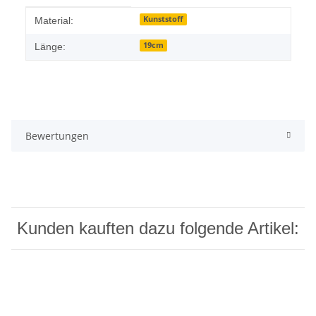
Produkteigenschaft
Wert
Kunststoff
Material:
19cm
Länge:
Bewertungen
Kunden kauften dazu folgende Artikel: