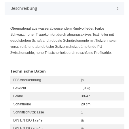
Beschreibung
Obermaterial aus wasserabweisendem Rindvollleder. Farbe
Schwarz, hoher Tragekomfort durch atmungsaktives Textilfutter mit
gepolstertem Schaftrand, robuste Schnürelemente mit Tiefziehhaken,
verschleiß- und abriebfester Spitzenschutz, dämpfende PU-
Zwischensohle, hohe Trittsicherheit durch rutschfeste Profilsohle.
Technische Daten
FPA Anerkennung
ja
Gewicht
1,9 kg
Größe
39-47
Schafthöhe
20 cm
Schnittschutzklasse
1
DIN EN ISO 17249
ja
DIN EN ISO 20345
ja