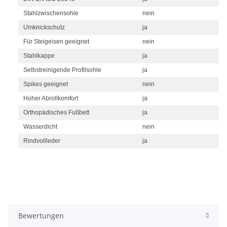
Stahlzwischensohle
nein
Umknickschutz
ja
Für Steigeisen geeignet
nein
Stahlkappe
ja
Selbstreinigende Profilsohle
ja
Spikes geeignet
nein
Hoher Abrollkomfort
ja
Orthopädisches Fußbett
ja
Wasserdicht
nein
Rindvollleder
ja
Bewertungen