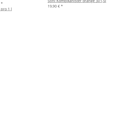
Stihl Kombikanister orange 3l/1,5l
€
*
19,90 €
*
 pro 1 l